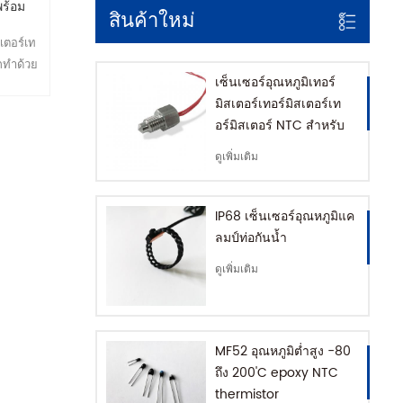
พร้อม
สินค้าใหม่
A
เตอร์เท
กทำด้วย
เซ็นเซอร์อุณหภูมิเทอร์
วดตะกั่ว
มิสเตอร์เทอร์มิสเตอร์เท
VC, เทฟ
อร์มิสเตอร์ NTC สำหรับ
้อได้
เครื่องชงกาแฟที่มี
ก ความ
ดูเพิ่มเติม
SUS316 house
นองที่
IP68 เซ็นเซอร์อุณหภูมิแค
ลมป์ท่อกันน้ำ
ดูเพิ่มเติม
MF52 อุณหภูมิต่ำสูง -80
ถึง 200'C epoxy NTC
thermistor