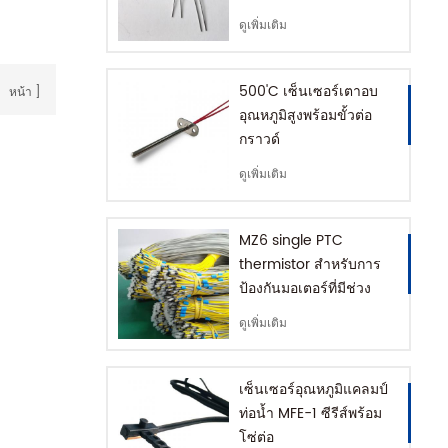
ดูเพิ่มเติม
500'C เซ็นเซอร์เตาอบ
1
หน้า
อุณหภูมิสูงพร้อมขั้วต่อ
กราวด์
ดูเพิ่มเติม
MZ6 single PTC
thermistor สำหรับการ
ป้องกันมอเตอร์ที่มีช่วง
+60-180'C
ดูเพิ่มเติม
เซ็นเซอร์อุณหภูมิแคลมป์
ท่อน้ำ MFE-1 ซีรีส์พร้อม
โซ่ต่อ