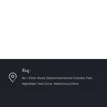
ที่อยู่ :
No.1 XiSan Road, Electromechanical Industry Park ,
High&New Tech.Zone. Hefei,Anhui,China