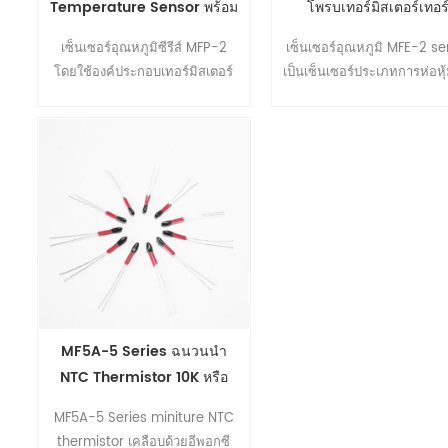
Temperature Sensor พร้อม
โพรบเทอร์มิสเตอร์เทอร
รูสกรู 3-12mm
มิสเตอร์ NTC ด้วยต้นทุนต
เซ็นเซอร์อุณหภูมิซีรีส์ MFP-2
เซ็นเซอร์อุณหภูมิ MFE-2 se
โดยใช้องค์ประกอบเทอร์มิสเตอร์
เป็นเซ็นเซอร์ประเภทการห่อหุ้
NTC เป็นเซ็นเซอร์ประเภทการติด
อกซี่ องค์ประกอบ NTC, RTD 
ตั้งบนพื้นผิวจับจ้องไปที่อุปกรณ์ที่มี
องค์ประกอบการตรวจจับที่ได้
สกรูยึดที่มีขนาดแตกต่างกันตาม
ความนิยมมากที่สุด ข้อได้เป
ต้องการ สามารถปรับแต่งชิ้นส่วน
พิเศษของซีรีย์ MFE-2 คือก
สำหรับเกลียว M3, M4, M5, M6,
ประหยัดต้นทุนและขนาดที
M8, M10, M12 ด้วยแม่พิมพ์ที่มีอยู่
กะทัดรัด
ของเรา ข้อกำหนดขนาดอื่น ๆ
สามารถพัฒนาได้ตามสภาพ
แวดล้อมหรืออุณหภูมิที่แตกต่าง
กัน
MF5A-5 Series ฉนวนนำ
NTC Thermistor 10K หรือ
8K 3988 สำหรับการทำความ
MF5A-5 Series miniture NTC
ร้อนเบาะนั่งอัตโนมัติ
thermistor เคลือบด้วยอีพอกซี