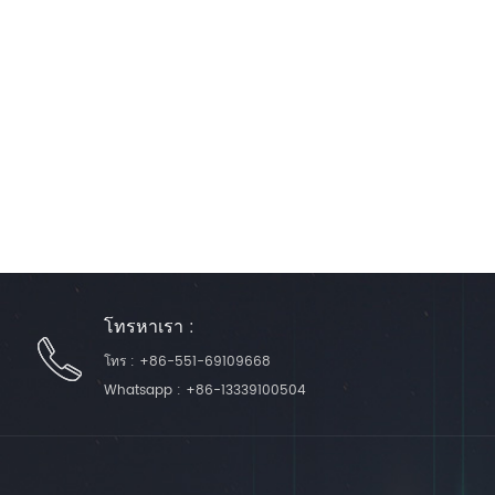
โทรหาเรา :
โทร :
+86-551-69109668
Whatsapp :
+86-13339100504