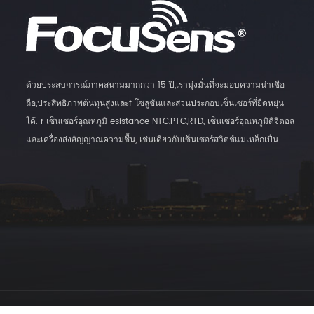
ด้วยประสบการณ์ภาคสนามมากกว่า 15 ปี,เรามุ่งมั่นที่จะมอบความน่าเชื่อ
ถือ,ประสิทธิภาพต้นทุนสูงและf โซลูชันและส่วนประกอบเซ็นเซอร์ที่ยืดหยุ่น
ได้. r เซ็นเซอร์อุณหภูมิ esistance NTC,PTC,RTD, เซ็นเซอร์อุณหภูมิดิจิตอล
และเครื่องส่งสัญญาณความชื้น, เช่นเดียวกับเซ็นเซอร์สวิตช์แม่เหล็กเป็น
ผลิตภัณฑ์หลักของเรา.